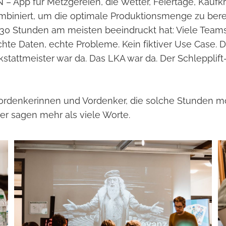
 – App für Metzgereien, die Wetter, Feiertage, Kaufkr
mbiniert, um die optimale Produktionsmenge zu be
30 Stunden am meisten beeindruckt hat: Viele Team
chte Daten, echte Probleme. Kein fiktiver Use Case. 
kstattmeister war da. Das LKA war da. Der Schlepplift
Vordenkerinnen und Vordenker, die solche Stunden m
der sagen mehr als viele Worte.