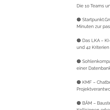
Die 10 Teams un
🟠 Startpunkt.G
Minuten zur pas
🟠 Das LKA – K
und 42 Kriterien
🟠 Sohlenkompas
einer Datenbank
🟠 KMF – Chatbo
Projektverantwor
🟠 BÄM – Baust
Kollisionen erk