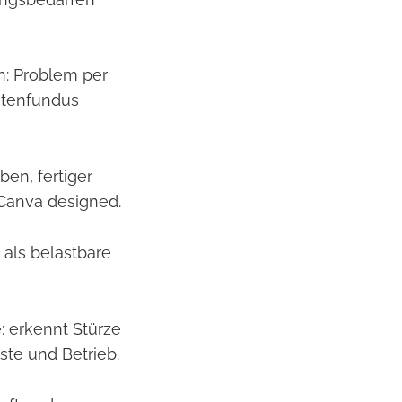
en: Problem per
atenfundus
en, fertiger
 Canva designed.
 als belastbare
: erkennt Stürze
ste und Betrieb.