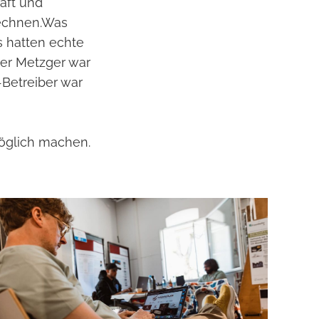
aft und
rechnen.Was
s hatten echte
Der Metzger war
-Betreiber war
öglich machen.