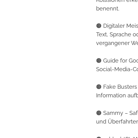
benennt.
🟠 Digitaler Mei
Text, Sprache 
vergangener Wer
🟠 Guide for Go
Social-Media-Co
🟠 Fake Busters
Information aufb
🟠 Sammy – Safe
und Überfahrten