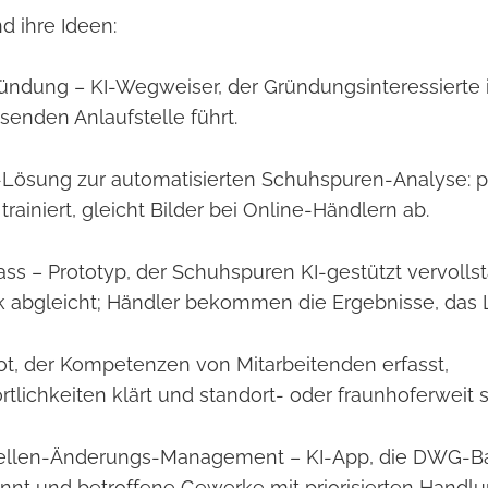
d ihre Ideen:
ründung – KI-Wegweiser, der Gründungsinteressierte i
senden Anlaufstelle führt.
I-Lösung zur automatisierten Schuhspuren-Analyse: 
 trainiert, gleicht Bilder bei Online-Händlern ab.
s – Prototyp, der Schuhspuren KI-gestützt vervollst
 abgleicht; Händler bekommen die Ergebnisse, das 
t, der Kompetenzen von Mitarbeitenden erfasst,
tlichkeiten klärt und standort- oder fraunhoferweit sk
ellen-Änderungs-Management – KI-App, die DWG-Bau
ennt und betroffene Gewerke mit priorisierten Handl