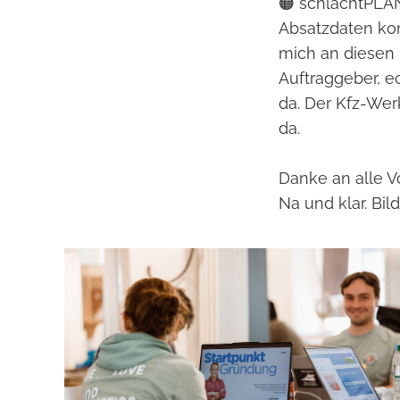
🟠 schlachtPLAN
Absatzdaten ko
mich an diesen 
Auftraggeber, e
da. Der Kfz-Wer
da.
Danke an alle 
Na und klar. Bil