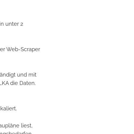
n unter 2
per Web-Scraper
ändigt und mit
LKA die Daten.
aliert.
pläne liest,
ungsbedarfen