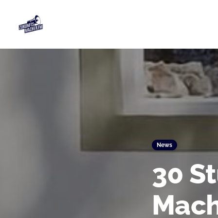
News
30 S
Mach