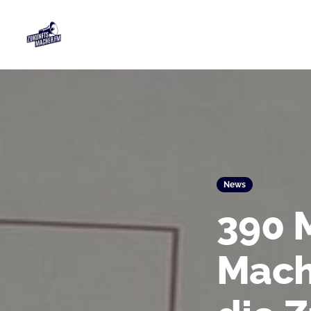
News
390 
Mach