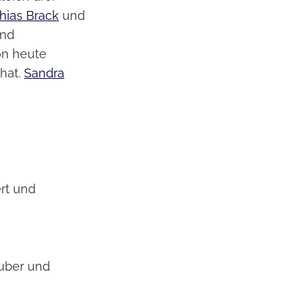
hias Brack
und
und
on heute
 hat.
Sandra
ert und
auber und