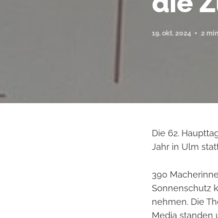
die 
19. okt. 2024
2 min
Die 62. Hauptt
Jahr in Ulm st
390 Macherinne
Sonnenschutz k
nehmen. Die The
Media standen 