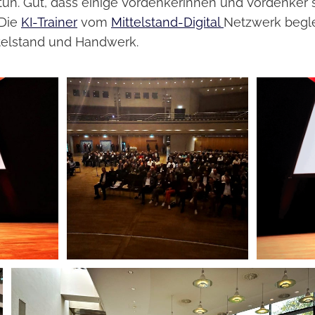
u tun. Gut, dass einige Vordenkerinnen und Vordenker
 Die
KI-Trainer
vom
Mittelstand-Digital
Netzwerk begl
telstand und Handwerk.