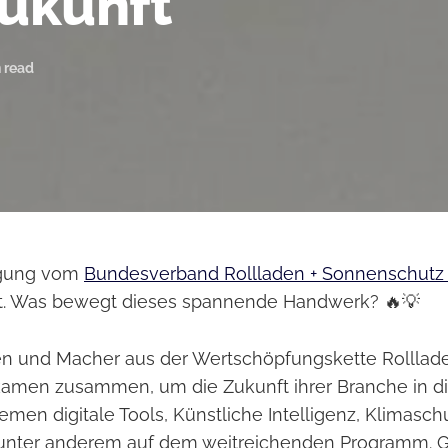
Zukunft
 read
agung vom
Bundesverband Rollladen + Sonnenschutz 
att. Was bewegt dieses spannende Handwerk? 🔥💡
n und Macher aus der Wertschöpfungskette Rolllad
amen zusammen, um die Zukunft ihrer Branche in d
men digitale Tools, Künstliche Intelligenz, Klimasch
unter anderem auf dem weitreichenden Programm. Gl