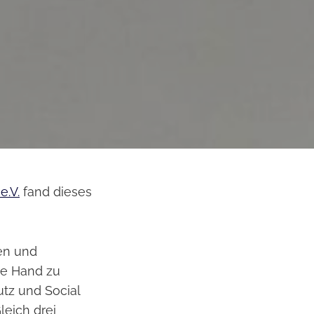
e.V.
fand dieses
en und
ie Hand zu
utz und Social
eich drei