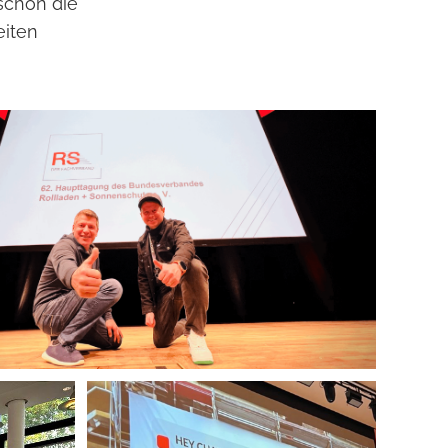
 schon die
eiten