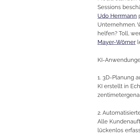
Sessions beschä
Udo Herrmann
p
Unternehmen. W
helfen? Toll, w
Mayer-Wörner
l
KI-Anwendungen
1. 3D-Planung au
KI erstellt in E
zentimetergena
2. Automatisier
Alle Kundenauft
lückenlos erfass