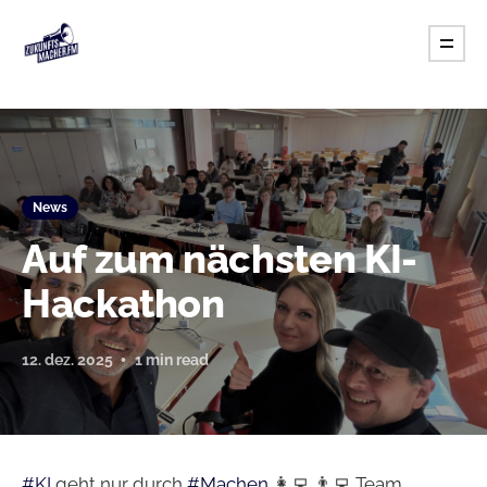
News
Auf zum nächsten KI-
Hackathon
12. dez. 2025
1 min read
#KI
geht nur durch
#Machen
👩‍💻 👨‍💻 Team