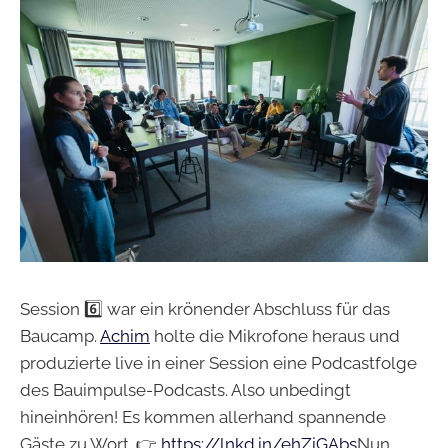
Session 6️⃣ war ein krönender Abschluss für das
Baucamp.
Achim
holte die Mikrofone heraus und
produzierte live in einer Session eine Podcastfolge
des Bauimpulse-Podcasts. Also unbedingt
hineinhören! Es kommen allerhand spannende
Gäste zu Wort. 👉
https://lnkd.in/ehZiGAbs
Nun