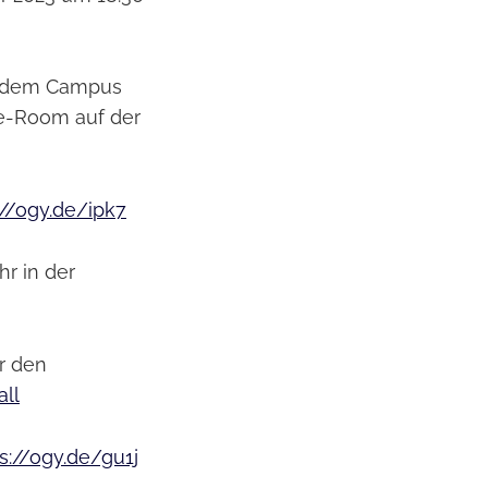
uf dem Campus
-Room auf der
://ogy.de/ipk7
r in der
r den
all
s://ogy.de/gu1j