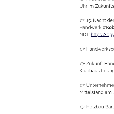
Uhr im Zukunf
👉 15. Nacht de
Handwerk
#Kob
NDT:
https://og
👉 Handwerksca
👉 Zukunft Han
Klubhaus Loun
👉 Unternehmerf
Mittelstand am
👉 Holzbau Ba