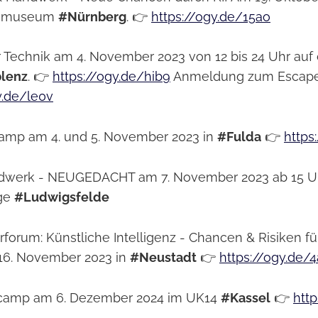
tsmuseum
#Nürnberg
. 👉
https://ogy.de/15ao
r Technik am 4. November 2023 von 12 bis 24 Uhr a
lenz
. 👉
https://ogy.de/hib9
Anmeldung zum Escape
y.de/le0v
mp am 4. und 5. November 2023 in
#Fulda
👉
https
dwerk - NEUGEDACHT am 7. November 2023 ab 15 Uh
ge
#Ludwigsfelde
orum: Künstliche Intelligenz - Chancen & Risiken fü
 16. November 2023 in
#Neustadt
👉
https://ogy.de/4
rcamp am 6. Dezember 2024 im UK14
#Kassel
👉
http