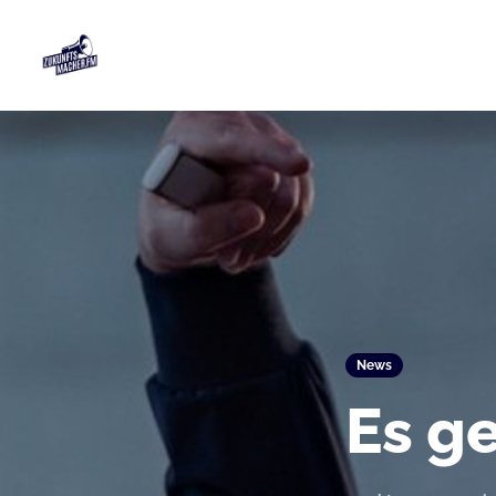
News
Es g