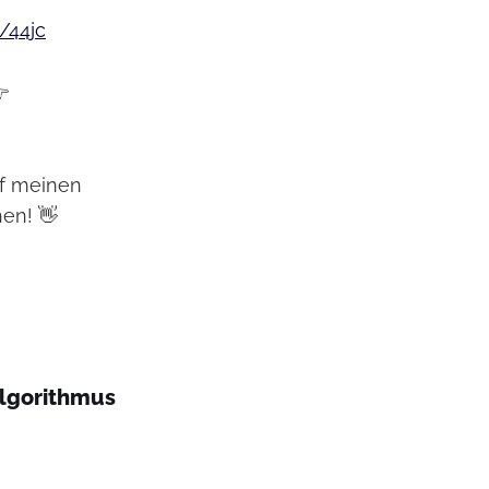
/44jc

uf meinen
hen! 👋
Algorithmus