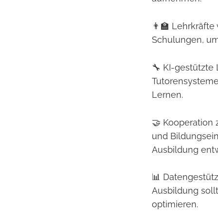
👨‍🏫 Lehrkräft
Schulungen, um 
🔧 KI-gestützte
Tutorensysteme 
Lernen.
🤝 Kooperation
und Bildungsei
Ausbildung entw
📊 Datengestütz
Ausbildung soll
optimieren.