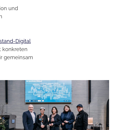
ion und
n
stand-Digital
t konkreten
wir gemeinsam