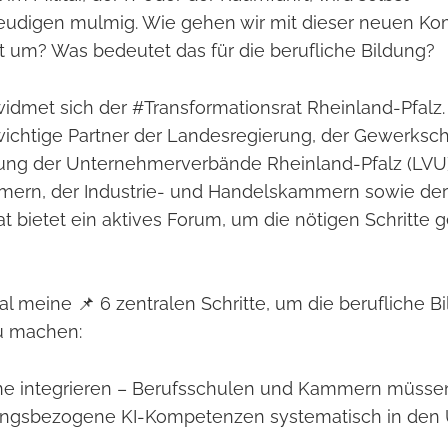
eudigen mulmig. Wie gehen wir mit dieser neuen Ko
 um? Was bedeutet das für die berufliche Bildung?
idmet sich der #Transformationsrat Rheinland-Pfalz. 
 wichtige Partner der Landesregierung, der Gewerksch
ung der Unternehmerverbände Rheinland-Pfalz (LVU)
rn, der Industrie- und Handelskammern sowie de
Rat bietet ein aktives Forum, um die nötigen Schritt
al meine 📌 6 zentralen Schritte, um die berufliche Bi
zu machen:
läne integrieren – Berufsschulen und Kammern müsse
gsbezogene KI-Kompetenzen systematisch in den U