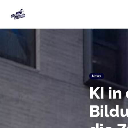
News
KI in
Bildu