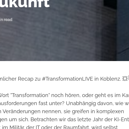
Zukunft
in read
nlicher Recap zu #TransformationLIVE in Koblenz. 💥
rt "Transformation" noch hören, oder geht es im K
rausforderungen fast unter? Unabhängig davon, wie wi
 Veränderungen nennen, sie greifen in komplexen
um sich. Betrachten wir das letzte Jahr der KI-En
im Militär, der IT oder der Raumfahrt, wird selbst