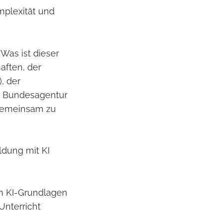
mplexität und
Was ist dieser
aften, der
, der
r Bundesagentur
e gemeinsam zu
ldung mit KI
n KI-Grundlagen
nterricht