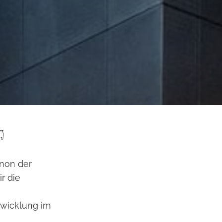
👇
anon der
r die
twicklung im