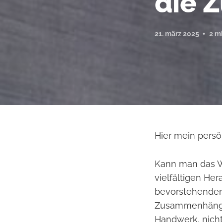
die 
21. märz 2025
2 m
Hier mein persö
Kann man das Wo
vielfältigen He
bevorstehenden
Zusammenhängen 
Handwerk, nicht 