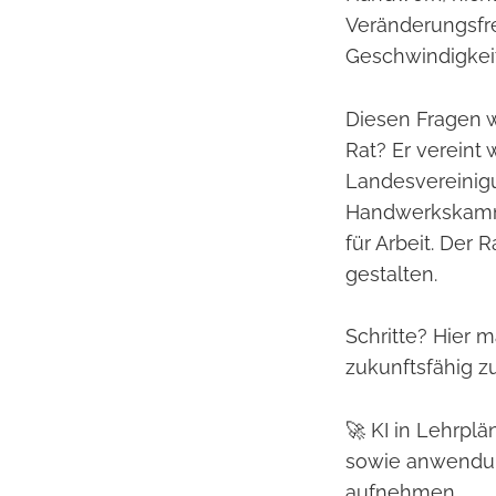
Veränderungsfr
Geschwindigkeit
Diesen Fragen w
Rat? Er vereint
Landesvereinig
Handwerkskamme
für Arbeit. Der 
gestalten.
Schritte? Hier m
zukunftsfähig 
🚀 KI in Lehrp
sowie anwendun
aufnehmen.