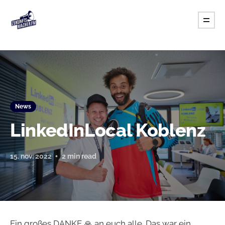
News
LinkedInLocal Koblenz
15. nov. 2022
2 min read
Ein großes DANKE 🙏 an euch alle. Das war ein