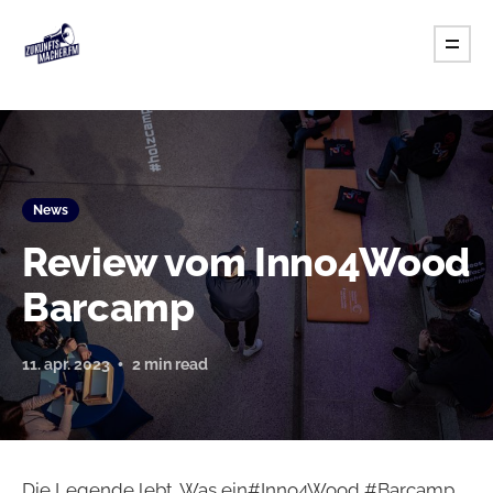
News
Review vom Inno4Wood
Barcamp
11. apr. 2023
2 min read
Die Legende lebt. Was ein#Inno4Wood #Barcamp