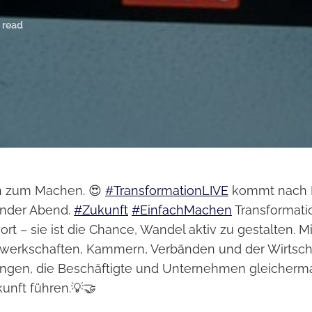
 read
 zum Machen. 😍
#TransformationLIVE
kommt nach K
ender Abend.
#Zukunft
#EinfachMachen
Transformatio
rt – sie ist die Chance, Wandel aktiv zu gestalten. Mi
ewerkschaften, Kammern, Verbänden und der Wirtsch
ungen, die Beschäftigte und Unternehmen gleicherma
kunft führen.💡🤝