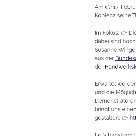
Am 👉 17. Febru
Koblenz seine T
Im Fokus: 👉 Di
dabei sind hoch
Susanne Winge
aus der
Bundesa
der
Handwerks
Erwartet werden
und die Möglich
Demonstratoren 
bringt uns eine
gestalten: 👉
ht
Let’s transform 