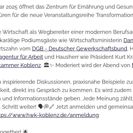
ar 2025 öffnet das Zentrum für Ernährung und Gesun
üren für die neue Veranstaltungsreihe Transformation
e Wirtschaft als Wegbereiter einer modernen Berufsa
karätige Podiumsgäste wie Wirtschaftsministerin
Dan
rtszahn vom
DGB - Deutscher Gewerkschaftsbund
, 
gentur für Arbeit
und Hausherr wie Präsident Kurt K
kammer Koblenz
. 🏛️✨ Moderiert wird der Abend von
 inspirierende Diskussionen, praxisnahe Beispiele 
keit, direkt ins Gespräch zu kommen. Es wird zude
und Informationsstände geben. Jede Meinung zählt,
n Schritt weiter! 🗣️💭🔗 Jetzt anmelden und gemeins
tps://www.hwk-koblenz.de/anmeldung
together! 🌟