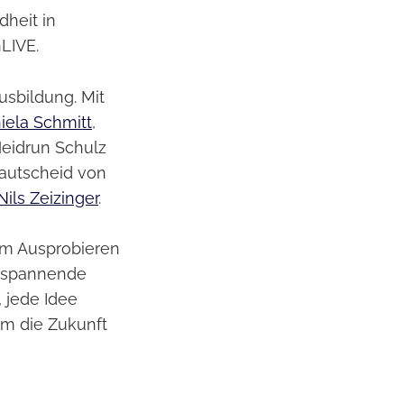
dheit in
LIVE.
usbildung. Mit
iela Schmitt
,
Heidrun Schulz
rautscheid von
Nils Zeizinger
.
zum Ausprobieren
m spannende
 jede Idee
am die Zukunft