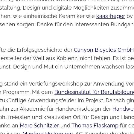
staltung, Design und digitale Möglichkeiten zusam
ehen, wie einheimische Keramiker wie
kaas+heger
b
fsehen sorgen. Danke für den interessanten Rundga
rfte die Erfolgsgeschichte der
Canyon Bicycles GmbH
rsteller der Welt aus Koblenz, nicht fehlen. Es ist b
kunst, Design und Mut ein Unternehmen wachsen las
ag stand ein Vertiefungsworkshop zur Anwendung von 
m Programm. Mit dem
Bundesinstitut für Berufsbildun
r zukünftige Anwendungsfelder im Projekt. Danach gin
ahn zur Akademie für Handwerksdesign der
Handwe
hl freiesten und kreativsten Ort für Design und Han
anke an
Marc Schnitzler
und
Thomas Flaskamp
für d
 Kulissen.
Manfred Heilemann
, AG-Sprecher der deut