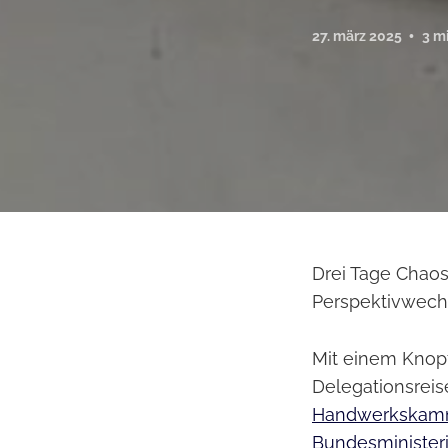
27. märz 2025
3 m
Drei Tage Chaos
Perspektivwechse
Mit einem Knopf 
Delegationsreis
Handwerkskam
Bundesminister