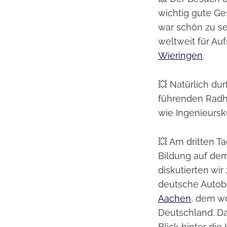
wichtig gute Ge
war schön zu s
weltweit für Au
Wieringen
.
💥 Natürlich du
führenden Radhe
wie Ingenieurs
💥 Am dritten T
Bildung auf de
diskutierten wi
deutsche Autob
Aachen
, dem wo
Deutschland. D
Blick hinter die