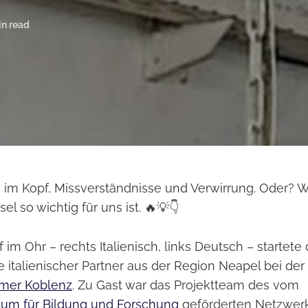
in read
 im Kopf, Missverständnisse und Verwirrung. Oder? 
l so wichtig für uns ist. 🔥💡👇
im Ohr – rechts Italienisch, links Deutsch – startete 
e italienischer Partner aus der Region Neapel bei der
mer Koblenz
. Zu Gast war das Projektteam des vom
ium für Bildung und Forschung
geförderten Netzwerk