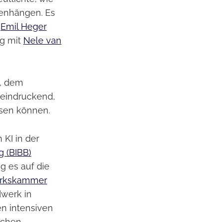
menhängen. Es
y
Emil Heger
ng mit
Nele van
, dem
eeindruckend,
sen können.
KI in der
g (BIBB)
g es auf die
rkskammer
dwerk in
en intensiven
schen