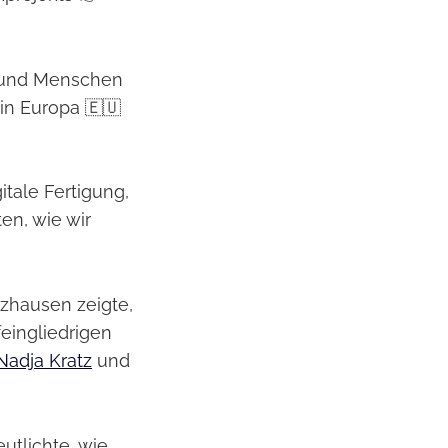
n und Menschen
 in Europa 🇪🇺
tale Fertigung,
en, wie wir
nzhausen zeigte,
feingliedrigen
Nadja Kratz
und
utlichte, wie