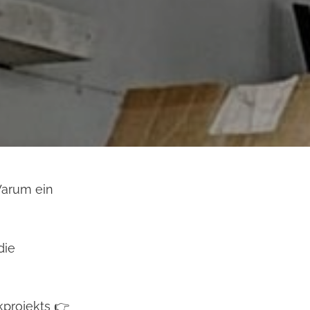
Warum ein
die
projekts 👉