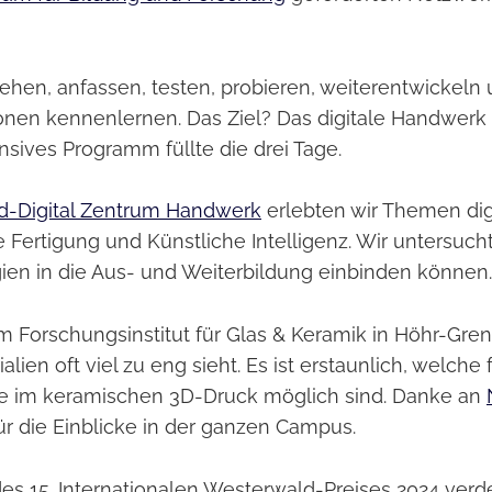
.
sehen, anfassen, testen, probieren, weiterentwickel
tionen kennenlernen. Das Ziel? Das digitale Handwerk
ensives Programm füllte die drei Tage.
nd-Digital Zentrum Handwerk
erlebten wir Themen digi
e Fertigung und Künstliche Intelligenz. Wir untersucht
en in die Aus- und Weiterbildung einbinden können.
m Forschungsinstitut für Glas & Keramik in Höhr-Gre
lien oft viel zu eng sieht. Es ist erstaunlich, welche 
te im keramischen 3D-Druck möglich sind. Danke an
ür die Einblicke in der ganzen Campus.
es 15. Internationalen Westerwald-Preises 2024 verde