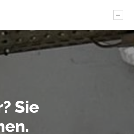
? Sie
men.