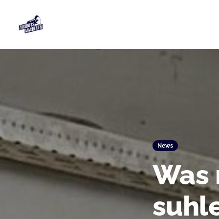
News
Was 
suhle