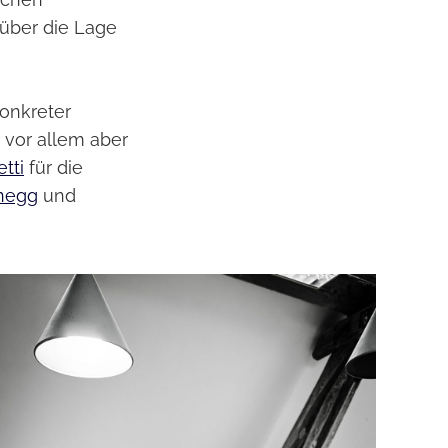
über die Lage
konkreter
 vor allem aber
tti
für die
lnegg
und