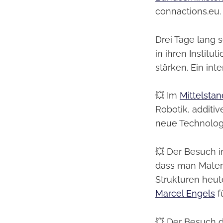
connactions.eu
Drei Tage lang 
in ihren Institu
stärken. Ein int
💥 Im
Mittelsta
Robotik, additiv
neue Technologi
💥 Der Besuch i
dass man Materia
Strukturen heu
Marcel Engels
f
💥 Der Besuch d