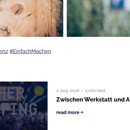
enz
#EinfachMachen
2. aug. 2026
5 min read
Zwischen Werkstatt und 
read more