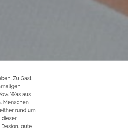
eben. Zu Gast
inmaligen
ow. Was aus
m. Menschen
either rund um
 dieser
u Design, gute