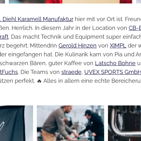
l. Diehl Karamell Manufaktur
hier mit vor Ort ist. Freun
ßen. Herrlich. In diesem Jahr in der Location von
CB-
raft
. Das macht Technik und Equipment super einfach.
rz begehrt. Mittendrin
Gerold Hinzen
von
XIMPL
der 
lder eingefangen hat. Die Kulinarik kam von Pia und 
chwarzen Bären, guter Kaffee von
Latscho Bohne
u
tFuchs
. Die Teams von
straede
,
UVEX SPORTS GmbH 
tzen perfekt. 🔥 Alles in allem eine echte Bereicheru