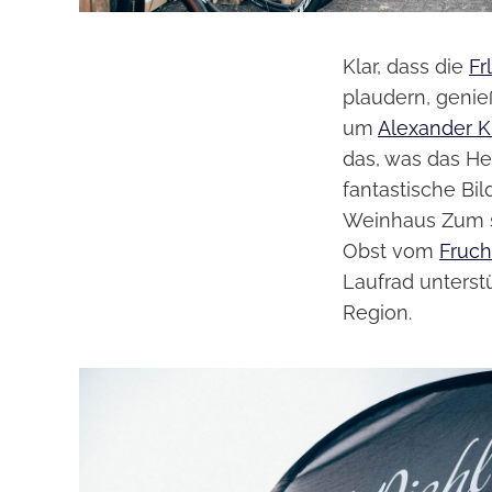
Klar, dass die
Fr
plaudern, genie
um
Alexander K
das, was das He
fantastische Bi
Weinhaus Zum s
Obst vom
Fruch
Laufrad unterstü
Region.