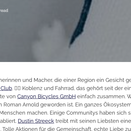
 read
herinnen und Macher, die einer Region ein Gesicht g
 Club
. 🚴‍♀️ Koblenz und Fahrrad, das gehört seit der e
hte von
Canyon Bicycles GmbH
einfach zusammen. W
n Roman Arnold geworden ist. Ein ganzes Ökosyste
 Menschen machen. Einige Communitys haben sich s
abliert.
Dustin Streeck
treibt mit seinen Liebsten eine
. Tolle Aktionen für die Gemeinschaft, echte Liebe z