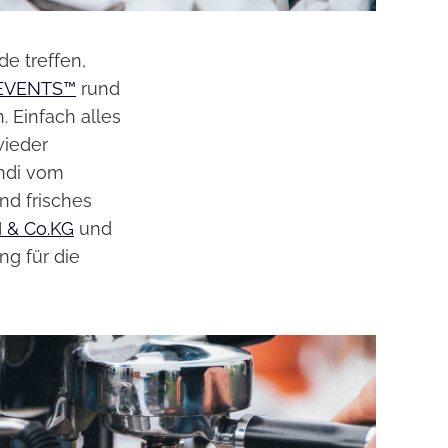
de treffen,
EVENTS™
rund
 Einfach alles
wieder
Andi vom
nd frisches
& Co.KG
und
ng für die