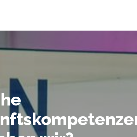
che
nftskompetenze