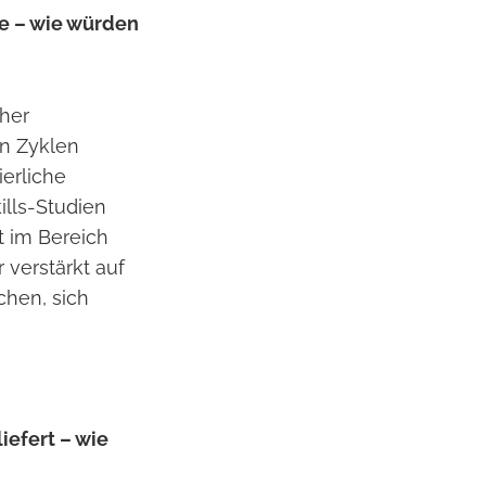
te – wie würden
cher
en Zyklen
ierliche
ills-Studien
t im Bereich
verstärkt auf
chen, sich
iefert – wie