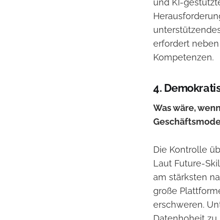
und KI-gestützt
Herausforderung 
unterstützendes
erfordert neben
Kompetenzen.
4. Demokrati
Was wäre, wenn
Geschäftsmodel
Die Kontrolle ü
Laut Future-Ski
am stärksten na
große Plattfor
erschweren. Un
Datenhoheit zu