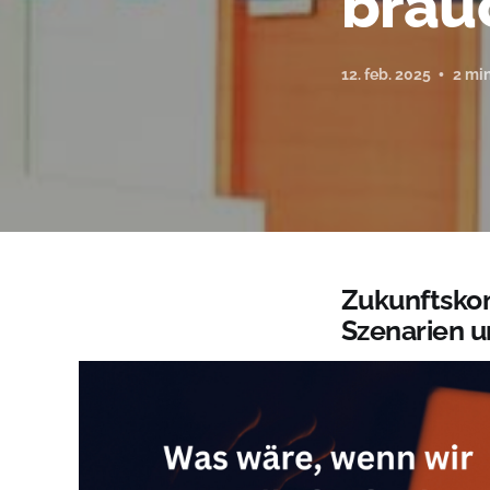
brau
12. feb. 2025
2 mi
Zukunftskom
Szenarien u