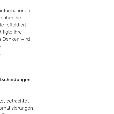
linformationen
 daher die
e reflektiert
ftigte ihre
es Denken wird
e
.
Entscheidungen
ot betrachtet.
tomatisierungen