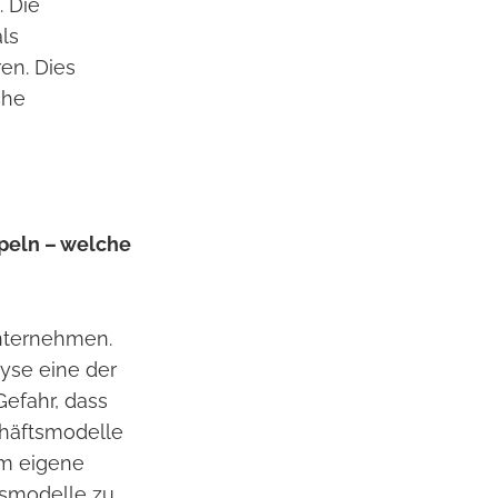
. Die
als
en. Dies
che
peln – welche
Unternehmen.
lyse eine der
Gefahr, dass
chäftsmodelle
m eigene
tsmodelle zu