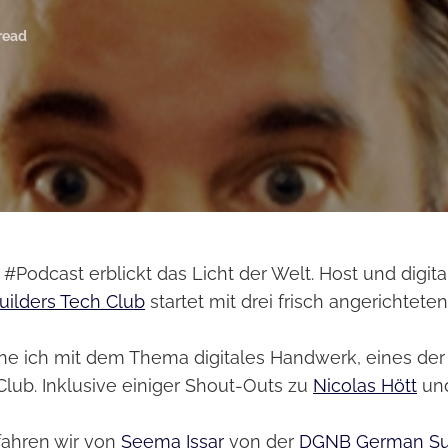
read
#Podcast erblickt das Licht der Welt. Host und digit
uilders Tech Club
startet mit drei frisch angerichtete
fne ich mit dem Thema digitales Handwerk, eines d
lub. Inklusive einiger Shout-Outs zu
Nicolas Hött
und
rfahren wir von
Seema Issar
von der
DGNB German Su