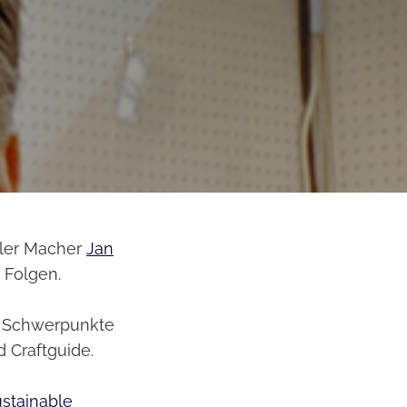
aler Macher
Jan
n Folgen.
er Schwerpunkte
 Craftguide.
stainable