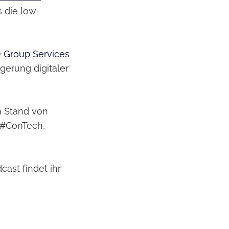
 die low-
 Group Services
erung digitaler
m Stand von
 #ConTech,
ast findet ihr