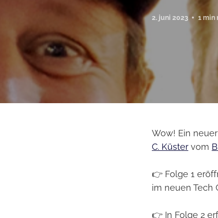
2. juni 2023
1 min 
Wow! Ein neuer 
C. Küster
vom
B
👉 Folge 1 eröf
im neuen Tech C
👉 In Folge 2 e